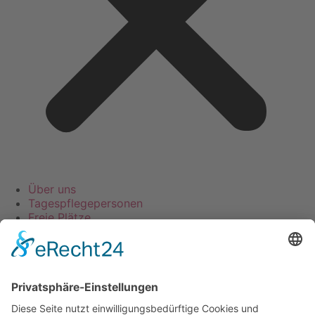
Über uns
Tagespflegepersonen
Freie Plätze
Infos für Tagespflegepersonen
Kontakt
Bäreninsel
PLZ:
45473