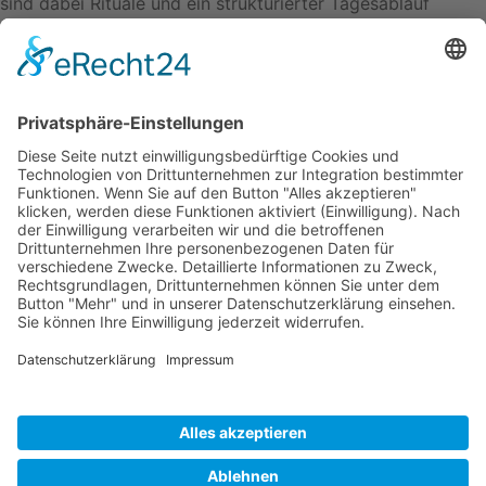
sind dabei Rituale und ein strukturierter Tagesablauf
wichtig. Neben der frühkindlichen Entwicklung stehe ich
auch, im dauerhaften Dialog mit den Eltern, um die
Entwicklung des Kindes gut begleiten und fördern zu
können.
Qualifizierte Kindertagespflege in Mülheim an der Ruhr
e.V.
Sunderplatz 3
45472 Mülheim an der Ruhr
Beitrittserklärung
Satzung
Impressum